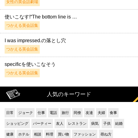
女性の英会話劇場
使いこなす!“The bottom line is …
つかえる英会話集
I was impressed.の落とし穴
つかえる英会話集
specificを使いこなそう
つかえる英会話集
人気のキーワード
日常
ジョーク
仕事
電話
旅行
同僚
友達
夫婦
食事
ショッピング
パーティー
友人
レストラン
病気
子供
結婚
健康
ホテル
相談
料理
買い物
ファッション
尋ね方