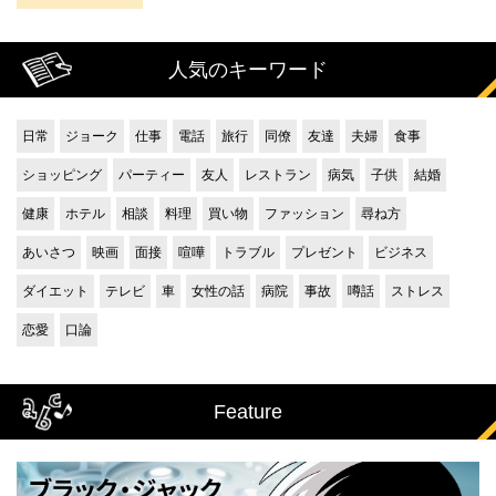
人気のキーワード
日常
ジョーク
仕事
電話
旅行
同僚
友達
夫婦
食事
ショッピング
パーティー
友人
レストラン
病気
子供
結婚
健康
ホテル
相談
料理
買い物
ファッション
尋ね方
あいさつ
映画
面接
喧嘩
トラブル
プレゼント
ビジネス
ダイエット
テレビ
車
女性の話
病院
事故
噂話
ストレス
恋愛
口論
Feature