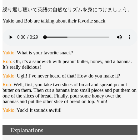
繰り返し聴いて英語の自然なリズムを身につけましょう。
Yukio and Bob are talking about their favorite snack.
Yukio:
What is your favorite snack?
Rob:
Oh, it’s a sandwich with peanut butter, honey, and a banana.
It’s really delicious!
Yukio:
Ugh! I’ve never heard of that! How do you make it?
Rob:
Well, first, you take two slices of bread and spread peanut
butter on them. Then cut a banana into small pieces and put them on
one of the slices of bread. Finally, pour some honey over the
bananas and put the other slice of bread on top. Yum!
Yukio:
Yuck! It sounds awful!
Explanations