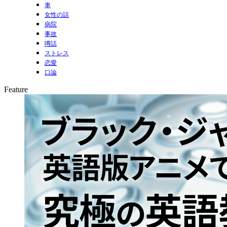
車
女性の話
病院
事故
噂話
ストレス
恋愛
口論
Feature