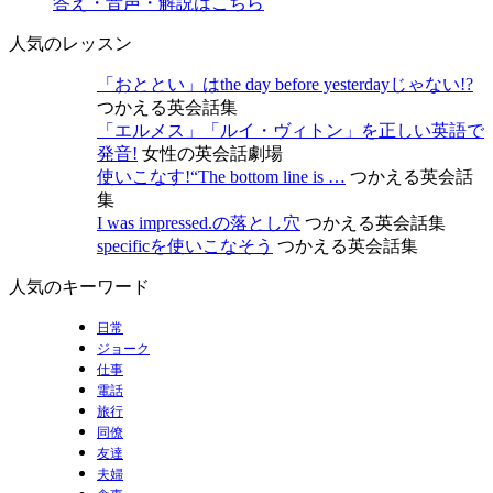
答え・音声・解説はこちら
人気のレッスン
「おととい」はthe day before yesterdayじゃない!?
つかえる英会話集
「エルメス」「ルイ・ヴィトン」を正しい英語で
発音!
女性の英会話劇場
使いこなす!“The bottom line is …
つかえる英会話
集
I was impressed.の落とし穴
つかえる英会話集
specificを使いこなそう
つかえる英会話集
人気のキーワード
日常
ジョーク
仕事
電話
旅行
同僚
友達
夫婦