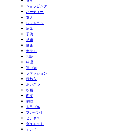
食事
ショッピング
パーティー
友人
レストラン
病気
子供
結婚
健康
ホテル
相談
料理
買い物
ファッション
尋ね方
あいさつ
映画
面接
喧嘩
トラブル
プレゼント
ビジネス
ダイエット
テレビ