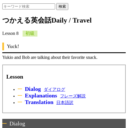
つかえる英会話
Daily / Travel
Lesson 8
初級
Yuck!
Yukio and Bob are talking about their favorite snack.
Lesson
Dialog
ダイアログ
Explanations
フレーズ解説
Translation
日本語訳
Dialog