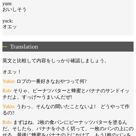
yum:
おいしそう
yuck:
オエッ
Translation
英文と比較して内容をしっかり確認しましょう。
オエッ！
Yukio:
ロブの一番好きなおやつって何?
Rob:
そりゃ、ピーナツバターと蜂蜜とバナナのサンドイッ
チだよ。すっげ〜うまいんだぜ!
Yukio:
うわっ、そんなの聞いたことないよ! どうやって作
るの?
Rob:
まずはね、2枚の食パンにピーナッツバターを塗るん
だ。そしたら、バナナを小さく切って、一枚のパンの上にの
せる。最後に蜂蜜をバナナの上にかけて、もう1枚のパンを