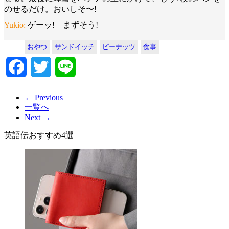
のせるだけ。おいしそ〜!
Yukio:
ゲーッ! まずそう!
おやつ
サンドイッチ
ピーナッツ
食事
Facebook
Twitter
Line
← Previous
一覧へ
Next →
英語伝おすすめ4選