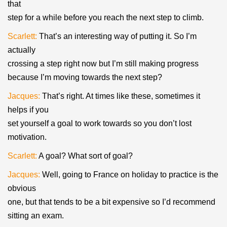
that
step for a while before you reach the next step to climb.
Scarlett:
That’s an interesting way of putting it. So I’m
actually
crossing a step right now but I’m still making progress
because I’m moving towards the next step?
Jacques:
That’s right. At times like these, sometimes it
helps if you
set yourself a goal to work towards so you don’t lost
motivation.
Scarlett:
A goal? What sort of goal?
Jacques:
Well, going to France on holiday to practice is the
obvious
one, but that tends to be a bit expensive so I’d recommend
sitting an exam.