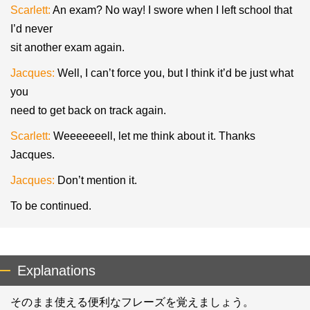
Scarlett:
An exam? No way! I swore when I left school that
I’d never
sit another exam again.
Jacques:
Well, I can’t force you, but I think it’d be just what
you
need to get back on track again.
Scarlett:
Weeeeeeell, let me think about it. Thanks
Jacques.
Jacques:
Don’t mention it.
To be continued.
Explanations
そのまま使える便利なフレーズを覚えましょう。