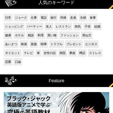
人気のキーワード
日常
ジョーク
仕事
電話
旅行
同僚
友達
夫婦
食事
ショッピング
パーティー
友人
レストラン
病気
子供
結婚
健康
ホテル
相談
料理
買い物
ファッション
尋ね方
あいさつ
映画
面接
喧嘩
トラブル
プレゼント
ビジネス
ダイエット
テレビ
車
女性の話
病院
事故
噂話
ストレス
恋愛
口論
Feature