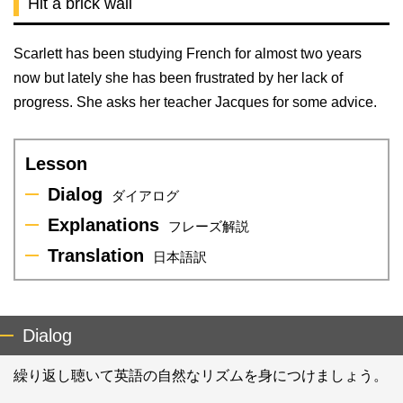
Hit a brick wall
Scarlett has been studying French for almost two years
now but lately she has been frustrated by her lack of
progress. She asks her teacher Jacques for some advice.
Lesson
Dialog
ダイアログ
Explanations
フレーズ解説
Translation
日本語訳
Dialog
繰り返し聴いて英語の自然なリズムを身につけましょう。