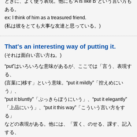
ときに、よく使う表現。他にも“A is like B”という言い方も
ある。
ex: I think of him as a treasured friend.
(私は彼をとても大事な友達と思っている。)
That's an interesting way of putting it.
(それは面白い言い方ね。)
“put”はいろいろな意味があるが、ここでは「言う、表現す
る、
(言葉に)移す」という意味。“put it mildly”「控えめにい
う」、
“put it bluntly”「ぶっきらぼうにいう」、“put it elegantly”
「上品にいう」、“put it this way”「こういう言い方をす
る」
などの表現がある。他には、「置く、のせる、課す、記入
する、