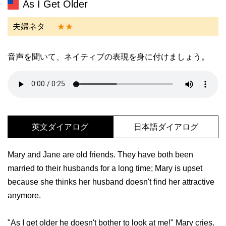
As I Get Older
夫婦ネタ
★★
音声を聞いて、ネイティブの表現を身に付けましょう。
英文ダイアログ
日本語ダイアログ
Mary and Jane are old friends. They have both been
married to their husbands for a long time; Mary is upset
because she thinks her husband doesn't find her attractive
anymore.
"As I get older he doesn't bother to look at me!" Mary cries.