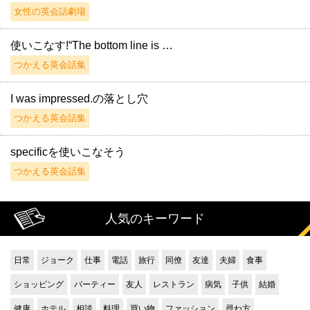
女性の英会話劇場
使いこなす!“The bottom line is …
つかえる英会話集
I was impressed.の落とし穴
つかえる英会話集
specificを使いこなそう
つかえる英会話集
人気のキーワード
日常
ジョーク
仕事
電話
旅行
同僚
友達
夫婦
食事
ショッピング
パーティー
友人
レストラン
病気
子供
結婚
健康
ホテル
相談
料理
買い物
ファッション
尋ね方