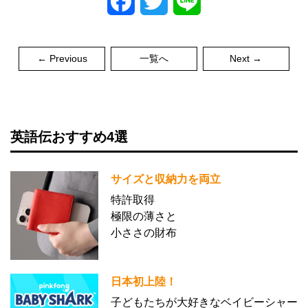
Facebook
Twitter
Line
← Previous
一覧へ
Next →
英語伝おすすめ4選
サイズと収納力を両立
特許取得
極限の薄さと
小ささの財布
日本初上陸！
子どもたちが大好きなベイビーシャー