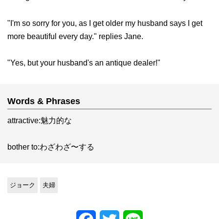
"I'm so sorry for you, as I get older my husband says I get
more beautiful every day." replies Jane.
"Yes, but your husband's an antique dealer!"
Words & Phrases
attractive:魅力的な
bother to:わざわざ〜する
ジョーク
夫婦