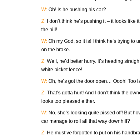
W:
Oh! Is he pushing his car?
Z:
I don’t think he’s pushing it – it looks like 
the hill!
W:
Oh my God, so it is! I think he’s trying to u
on the brake.
Z:
Well, he’d better hurry. It’s heading straigh
white picket fence!
W:
Oh, he’s got the door open… Oooh! Too la
Z:
That’s gotta hurt! And I don’t think the own
looks too pleased either.
W:
No, she’s looking quite pissed off! But ho
car manage to roll all that way downhill?
Z:
He must’ve forgotten to put on his handbr