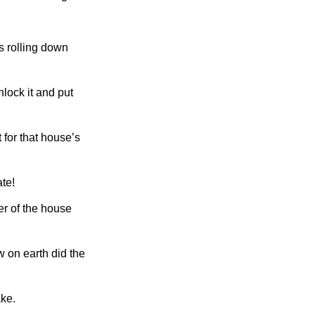
its rolling down
nlock it and put
t for that house’s
te!
er of the house
w on earth did the
ake.