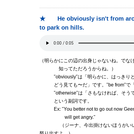
★ He obviously isn't from aro
to park on hills.
（明らかにこの辺の出身じゃないね。でな
知ってただろうからね。）
"obviously"は「明らかに、はっき
どう見ても〜だ」です。"be from"
"otherwise"は「さもなければ、そ
という副詞です。
Ex: "You better not to go out now Geena,
will get angry."
（ジーナ、今出掛けないほうがいいよ
怒り出すよ。）