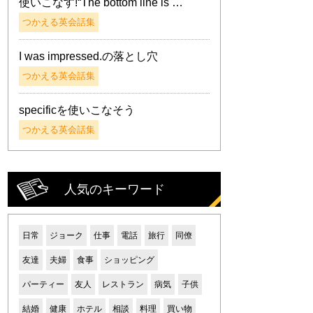
使いこなす!“The bottom line is …
つかえる英会話集
I was impressed.の落とし穴
つかえる英会話集
specificを使いこなそう
つかえる英会話集
人気のキーワード
日常
ジョーク
仕事
電話
旅行
同僚
友達
夫婦
食事
ショッピング
パーティー
友人
レストラン
病気
子供
結婚
健康
ホテル
相談
料理
買い物