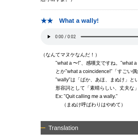
★★ What a wally!
（なんてマヌケなんだ！）
"what a 〜!"、感嘆文ですね。"what a s
とか"what a coincidence!"「す
"wally"は「ばか、あほ、まぬけ」と
形容詞として「素晴らしい、丈夫な」と
Ex: "Quit calling me a wally."
（まぬけ呼ばわりはやめて）
Translation