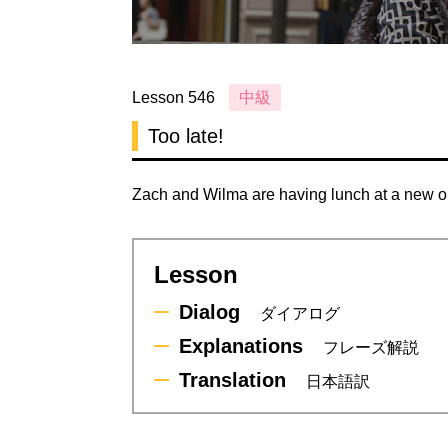
Lesson 546
中級
Too late!
Zach and Wilma are having lunch at a new ou
Lesson
Dialog
ダイアログ
Explanations
フレーズ解説
Translation
日本語訳