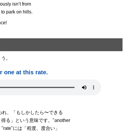
ously isn’t from
o park on hills.
nce!
ょう。
one at this rate.
われ、「もしかしたら〜できる
という意味です。"another
ate"には「程度、度合い」