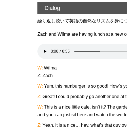
Dialog
繰り返し聴いて英語の自然なリズムを身に
Zach and Wilma are having lunch at a new ou
W:
Wilma
Z: Zach
W:
Yum, this hamburger is so good! How’s y
Z:
Great! I could probably go another one at th
W:
This is a nice little cafe, isn’t it? The gard
and you can just sit here and watch the world
Z:
Yeah, it is a nice… hey, what’s that guy ov