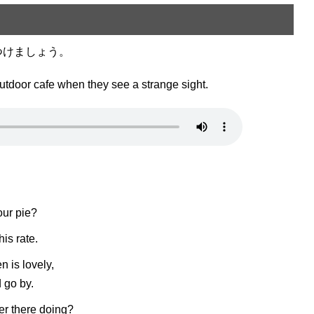
つけましょう。
tdoor cafe when they see a strange sight.
our pie?
is rate.
en is lovely,
 go by.
er there doing?