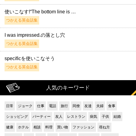
使いこなす!“The bottom line is …
つかえる英会話集
I was impressed.の落とし穴
つかえる英会話集
specificを使いこなそう
つかえる英会話集
人気のキーワード
日常
ジョーク
仕事
電話
旅行
同僚
友達
夫婦
食事
ショッピング
パーティー
友人
レストラン
病気
子供
結婚
健康
ホテル
相談
料理
買い物
ファッション
尋ね方