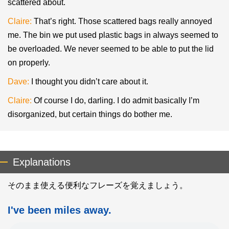
scattered about.
Claire:
That’s right. Those scattered bags really annoyed
me. The bin we put used plastic bags in always seemed to
be overloaded. We never seemed to be able to put the lid
on properly.
Dave:
I thought you didn’t care about it.
Claire:
Of course I do, darling. I do admit basically I’m
disorganized, but certain things do bother me.
Explanations
そのまま使える便利なフレーズを覚えましょう。
I've been miles away.