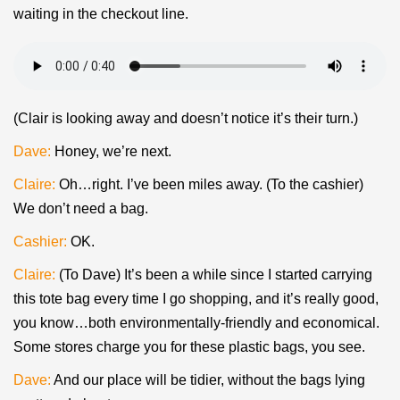
waiting in the checkout line.
(Clair is looking away and doesn’t notice it’s their turn.)
Dave:
Honey, we’re next.
Claire:
Oh…right. I’ve been miles away. (To the cashier)
We don’t need a bag.
Cashier:
OK.
Claire:
(To Dave) It’s been a while since I started carrying
this tote bag every time I go shopping, and it’s really good,
you know…both environmentally-friendly and economical.
Some stores charge you for these plastic bags, you see.
Dave:
And our place will be tidier, without the bags lying