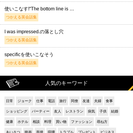
使いこなす!“The bottom line is …
つかえる英会話集
I was impressed.の落とし穴
つかえる英会話集
specificを使いこなそう
つかえる英会話集
人気のキーワード
日常
ジョーク
仕事
電話
旅行
同僚
友達
夫婦
食事
ショッピング
パーティー
友人
レストラン
病気
子供
結婚
健康
ホテル
相談
料理
買い物
ファッション
尋ね方
あいさつ
映画
面接
喧嘩
トラブル
プレゼント
ビジネス