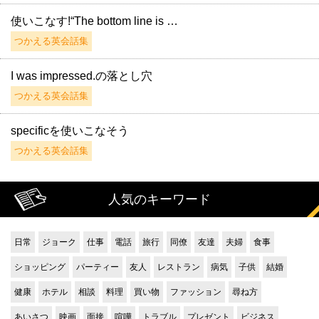
使いこなす!“The bottom line is …
つかえる英会話集
I was impressed.の落とし穴
つかえる英会話集
specificを使いこなそう
つかえる英会話集
人気のキーワード
日常
ジョーク
仕事
電話
旅行
同僚
友達
夫婦
食事
ショッピング
パーティー
友人
レストラン
病気
子供
結婚
健康
ホテル
相談
料理
買い物
ファッション
尋ね方
あいさつ
映画
面接
喧嘩
トラブル
プレゼント
ビジネス