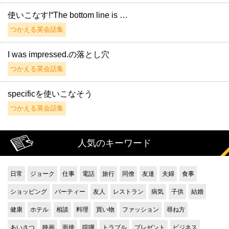
使いこなす!“The bottom line is …
つかえる英会話集
I was impressed.の落とし穴
つかえる英会話集
specificを使いこなそう
つかえる英会話集
人気のキーワード
日常
ジョーク
仕事
電話
旅行
同僚
友達
夫婦
食事
ショッピング
パーティー
友人
レストラン
病気
子供
結婚
健康
ホテル
相談
料理
買い物
ファッション
尋ね方
あいさつ
映画
面接
喧嘩
トラブル
プレゼント
ビジネス