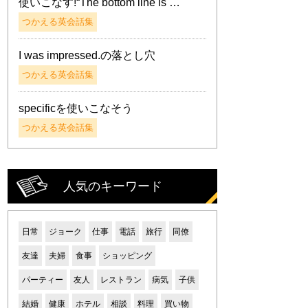
使いこなす!“The bottom line is …
つかえる英会話集
I was impressed.の落とし穴
つかえる英会話集
specificを使いこなそう
つかえる英会話集
人気のキーワード
日常
ジョーク
仕事
電話
旅行
同僚
友達
夫婦
食事
ショッピング
パーティー
友人
レストラン
病気
子供
結婚
健康
ホテル
相談
料理
買い物