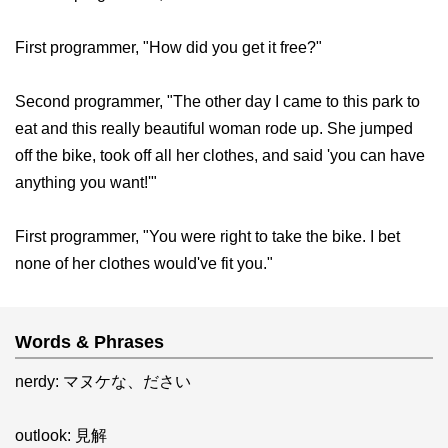
First programmer, "How did you get it free?"
Second programmer, "The other day I came to this park to
eat and this really beautiful woman rode up. She jumped
off the bike, took off all her clothes, and said 'you can have
anything you want!'"
First programmer, "You were right to take the bike. I bet
none of her clothes would've fit you."
Words & Phrases
nerdy: マヌケな、ださい
outlook: 見解