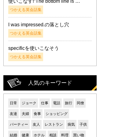
使いこなす!“The bottom line is …
つかえる英会話集
I was impressed.の落とし穴
つかえる英会話集
specificを使いこなそう
つかえる英会話集
人気のキーワード
日常
ジョーク
仕事
電話
旅行
同僚
友達
夫婦
食事
ショッピング
パーティー
友人
レストラン
病気
子供
結婚
健康
ホテル
相談
料理
買い物